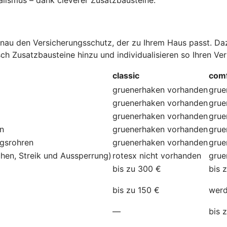
au den Versicherungsschutz, der zu Ihrem Haus passt. Dazu
ch Zusatzbausteine hinzu und individualisieren so Ihren Ve
classic
comf
gruenerhaken
vorhanden
grue
gruenerhaken
vorhanden
grue
gruenerhaken
vorhanden
grue
en
gruenerhaken
vorhanden
grue
ngsrohren
gruenerhaken
vorhanden
grue
hen, Streik und Aussperrung)
rotesx
nicht vorhanden
grue
bis zu 300 €
bis 
bis zu 150 €
werd
—
bis 