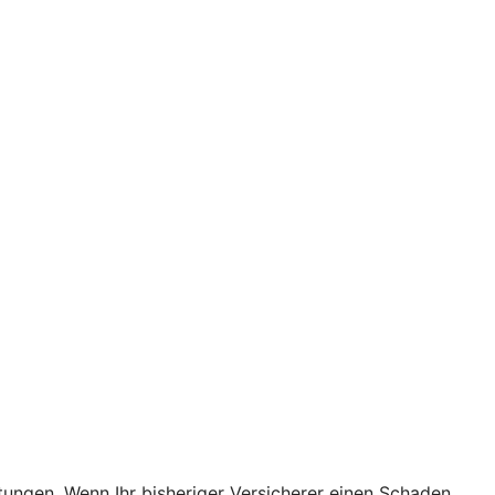
stungen. Wenn Ihr bisheriger Versicherer einen Schaden