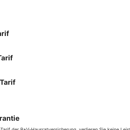
rif
arif
Tarif
rantie
Tarif der R+V-Hausratversicherung, verlieren Sie keine Lei