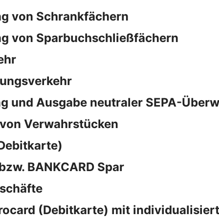
ng von Schrankfächern
ng von Sparbuchschließfächern
ehr
sungsverkehr
ng und Ausgabe neutraler SEPA-Überw
 von Verwahrstücken
Debitkarte)
d bzw. BANKCARD Spar
schäfte
rocard (Debitkarte) mit individualisie