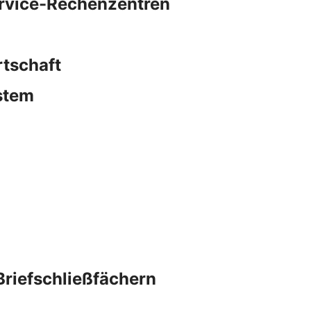
ervice-Rechenzentren
rtschaft
stem
Briefschließfächern