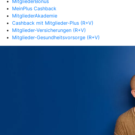
MitgliederBonus
MeinPlus Cashback
MitgliederAkademie
Cashback mit Mitglieder-Plus (R+V)
Mitglieder-Versicherungen (R+V)
Mitglieder-Gesundheitsvorsorge (R+V)