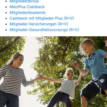
MitgliederBonus
MeinPlus Cashback
MitgliederAkademie
Cashback mit Mitglieder-Plus (R+V)
Mitglieder-Versicherungen (R+V)
Mitglieder-Gesundheitsvorsorge (R+V)