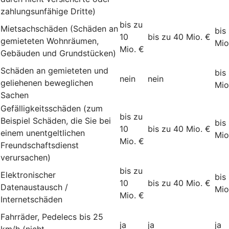
zahlungsunfähige Dritte)
bis zu
Mietsachschäden (Schäden an
bis
10
bis zu 40 Mio. €
gemieteten Wohnräumen,
Mio
Mio. €
Gebäuden und Grundstücken)
Schäden an gemieteten und
bis
nein
nein
geliehenen beweglichen
Mio
Sachen
Gefälligkeitsschäden (zum
bis zu
Beispiel Schäden, die Sie bei
bis
10
bis zu 40 Mio. €
einem unentgeltlichen
Mio
Mio. €
Freundschaftsdienst
verursachen)
bis zu
Elektronischer
bis
10
bis zu 40 Mio. €
Datenaustausch /
Mio
Mio. €
Internetschäden
Fahrräder, Pedelecs bis 25
ja
ja
ja
km/h (nicht