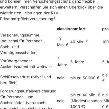
und können Ihren Versicherungsschutz ganz flexibel
erweitern. Verschaffen Sie sich einen Überblick über die
wichtigsten Leistungen der R+V-
2
Privathaftpflichtversicherung
.
classic
comfort
pr
Versicherungssumme
10
(pauschal für Personen-,
40 Mio. €
100
Mio. €
Sach- und
Vermögensschäden)
2
Vorübergehender
5 Jahre
5 J
Jahre
Auslandsaufenthalt weltweit
bis
Schlüsselverlust (privat und
nein
bis zu 50.000 €
€
beruflich)
Forderungsausfallversicherung
bis zu 40 Mio. €
bis
für Personen- und
nein
(Mindestschaden
(Mi
Sachschäden (verursacht
1.000 €)
0 €
durch nicht versicherte oder