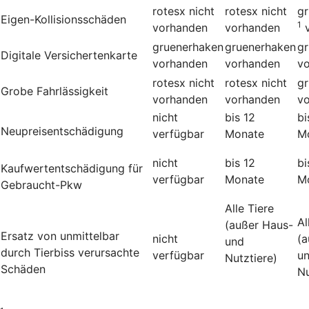
rotesx
nicht
rotesx
nicht
g
Eigen-Kollisionsschäden
1
vorhanden
vorhanden
gruenerhaken
gruenerhaken
g
Digitale Versichertenkarte
vorhanden
vorhanden
v
rotesx
nicht
rotesx
nicht
g
Grobe Fahrlässigkeit
vorhanden
vorhanden
v
nicht
bis 12
bi
Neupreisentschädigung
verfügbar
Monate
M
nicht
bis 12
bi
Kauf­wert­entschädi­gung für
verfügbar
Monate
M
Gebraucht-Pkw
Alle Tiere
Al
(außer Haus-
Ersatz von unmittelbar
nicht
(a
und
durch Tierbiss verur­sachte
verfügbar
u
Nutztiere)
Schäden
Nu