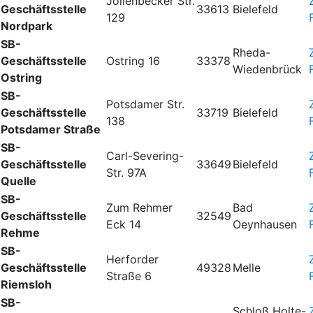
Jöllenbecker Str.
Geschäftsstelle
33613
Bielefeld
129
Nordpark
SB-
Rheda-
Geschäftsstelle
Ostring 16
33378
Wiedenbrück
Ostring
SB-
Potsdamer Str.
Geschäftsstelle
33719
Bielefeld
138
Potsdamer Straße
SB-
Carl-Severing-
Geschäftsstelle
33649
Bielefeld
Str. 97A
Quelle
SB-
Zum Rehmer
Bad
Geschäftsstelle
32549
Eck 14
Oeynhausen
Rehme
SB-
Herforder
Geschäftsstelle
49328
Melle
Straße 6
Riemsloh
SB-
Schloß Holte-