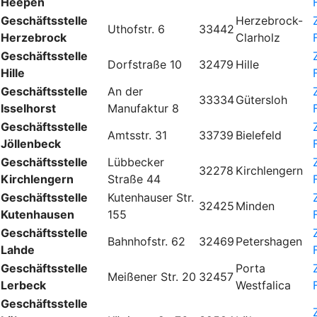
Heepen
Geschäftsstelle
Herzebrock-
Uthofstr. 6
33442
Herzebrock
Clarholz
Geschäftsstelle
Dorfstraße 10
32479
Hille
Hille
Geschäftsstelle
An der
33334
Gütersloh
Isselhorst
Manufaktur 8
Geschäftsstelle
Amtsstr. 31
33739
Bielefeld
Jöllenbeck
Geschäftsstelle
Lübbecker
32278
Kirchlengern
Kirchlengern
Straße 44
Geschäftsstelle
Kutenhauser Str.
32425
Minden
Kutenhausen
155
Geschäftsstelle
Bahnhofstr. 62
32469
Petershagen
Lahde
Geschäftsstelle
Porta
Meißener Str. 20
32457
Lerbeck
Westfalica
Geschäftsstelle