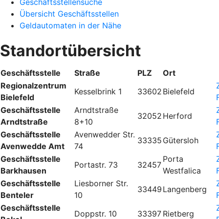
Geschäftsstellensuche
Übersicht Geschäftsstellen
Geldautomaten in der Nähe
Standortübersicht
Geschäftsstelle
Straße
PLZ
Ort
Regionalzentrum
Kesselbrink 1
33602
Bielefeld
Bielefeld
Geschäftsstelle
Arndtstraße
32052
Herford
Arndtstraße
8+10
Geschäftsstelle
Avenwedder Str.
33335
Gütersloh
Avenwedde Amt
74
Geschäftsstelle
Porta
Portastr. 73
32457
Barkhausen
Westfalica
Geschäftsstelle
Liesborner Str.
33449
Langenberg
Benteler
10
Geschäftsstelle
Doppstr. 10
33397
Rietberg