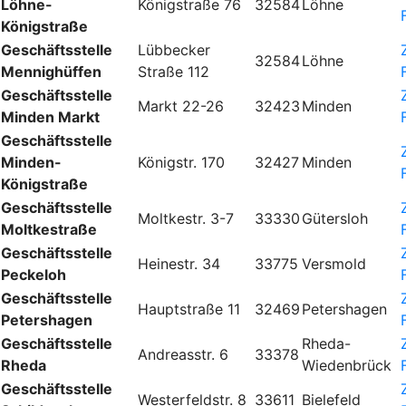
Löhne-
Königstraße 76
32584
Löhne
Königstraße
Geschäftsstelle
Lübbecker
32584
Löhne
Mennighüffen
Straße 112
Geschäftsstelle
Markt 22-26
32423
Minden
Minden Markt
Geschäftsstelle
Minden-
Königstr. 170
32427
Minden
Königstraße
Geschäftsstelle
Moltkestr. 3-7
33330
Gütersloh
Moltkestraße
Geschäftsstelle
Heinestr. 34
33775
Versmold
Peckeloh
Geschäftsstelle
Hauptstraße 11
32469
Petershagen
Petershagen
Geschäftsstelle
Rheda-
Andreasstr. 6
33378
Rheda
Wiedenbrück
Geschäftsstelle
Westerfeldstr. 8
33611
Bielefeld