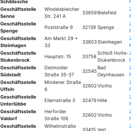
Schildesche
Geschäftsstelle
Windelsbleicher
33659
Bielefeld
Senne
Str. 241 A
Geschäftsstelle
Poststraße 9
32139
Spenge
Spenge
Geschäftsstelle
Am Markt 29 +
33803
Steinhagen
Steinhagen
33
Geschäftsstelle
Schloß Holte-
Hauptstr. 15
33758
Stukenbrock
Stukenbrock
Geschäftsstelle
Detmolder
Bad
32545
Südstadt
Straße 35-37
Oeynhausen
Geschäftsstelle
Mindener Straße
32602
Vlotho
Uffeln
6
Geschäftsstelle
Ellernstraße 3
32479
Hille
Unterlübbe
Geschäftsstelle
Herforder
32602
Vlotho
Valdorf
Straße 106
Geschäftsstelle
Wilhelmstraße
33415
Verl