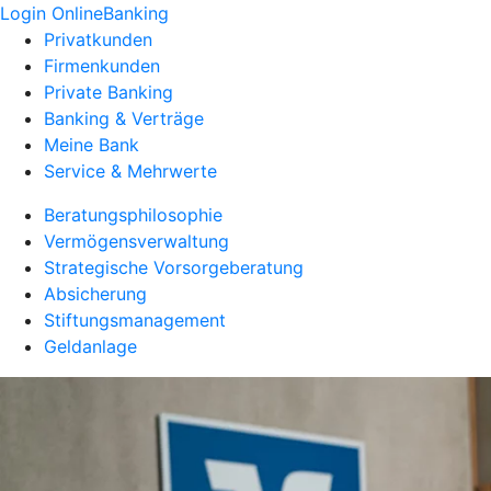
Login OnlineBanking
Privatkunden
Firmenkunden
Private Banking
Banking & Verträge
Meine Bank
Service & Mehrwerte
Beratungsphilosophie
Vermögensverwaltung
Strategische Vorsorgeberatung
Absicherung
Stiftungsmanagement
Geldanlage