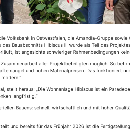
die Volksbank in Ostwestfalen, die Amandla-Gruppe sowie G
des Bauabschnitts Hibiscus III wurde als Teil des Projekte
läuft, ist angesichts schwieriger Rahmenbedingungen keine
lle Zusammenarbeit aller Projektbeteiligten möglich. So be
äftemangel und hohen Materialpreisen. Das funktioniert nu
d modern.“
al, stellt heraus: „Die Wohnanlage Hibiscus ist ein Parade
ken langfristig.“
riellen Bauens: schnell, wirtschaftlich und mit hoher Qual
lt und bereits für das Frühjahr 2026 ist die Fertigstellun