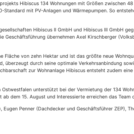
uprojekts Hibiscus 134 Wohnungen mit Größen zwischen 48 
H40-Standard mit PV-Anlagen und Wärmepumpen. So entsteh
tgesellschaften Hibiscus II GmbH und Hibiscus III GmbH geg
e Geschäftsführung übernehmen Axel Kirschberger (Volksba
 Fläche von zehn Hektar und ist das größte neue Wohnquart
d, überzeugt durch seine optimale Verkehrsanbindung sowie
r Nachbarschaft zur Wohnanlage Hibiscus entsteht zudem ein
 Ostwestfalen unterstützt bei der Vermietung der 134 Wohn
 ab dem 15. August und Interessierte erreichen das Team 
eck), Eugen Penner (Dachdecker und Geschäftsführer ZEP), T