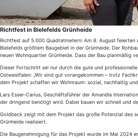
Richtfest in Bielefelds Grünheide
Richtfest auf 5.000 Quadratmetern: Am 8. August feierten 
Bielefelds größtem Baugebiet in der Grünheide. Der Rohbau 
neuen Wohnquartier Grünheide. Dass der Bau planmäßig ver
Dieser Fortschritt sei nur durch die gute und professione
Ostwestfalen: „Wir sind gut vorangekommen – trotz Fachkr
dem Projekt schaffen wir Wohnraum: sozial, nachhaltig un
Lars Esser-Carius, Geschäftsführer der Amandla Internation
der dringend benötigt wird. Dabei bauen wir schnell und den
Goldbeck zeigt mit dem Projekt das große Potenzial des se
Grünheide realisiert.
Die Baugenehmigung für das Projekt wurde im Mai 2024 ertei